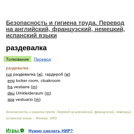
Безопасность и гигиена труда. Перевод
на английский, французский, немецкий,
испанский языки
раздевалка
Толкование
Перевод
раздевалка
rus
раздевалка (
ж
), гардероб (
м
)
eng
locker room, cloakroom
fra
vestiaire (
m
)
deu
Umkleideraum (
m
)
spa
vestuario (
m
)
Безопасность и гигиена труда. Перевод на английский, французский, немецкий,
испанский языки. - Женева
.
1993
.
Игры ⚽
Нужно сделать НИР?