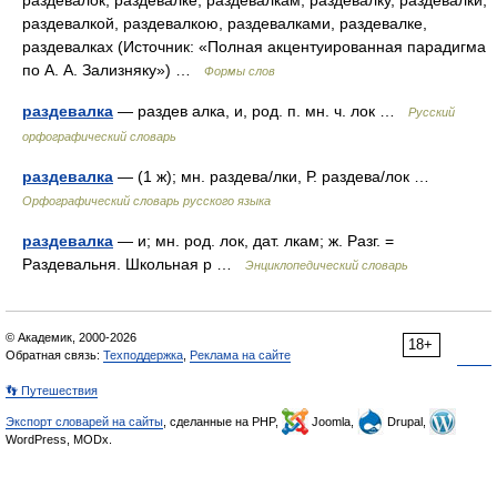
раздевалок, раздевалке, раздевалкам, раздевалку, раздевалки,
раздевалкой, раздевалкою, раздевалками, раздевалке,
раздевалках (Источник: «Полная акцентуированная парадигма
по А. А. Зализняку») …
Формы слов
раздевалка
— раздев алка, и, род. п. мн. ч. лок …
Русский
орфографический словарь
раздевалка
— (1 ж); мн. раздева/лки, Р. раздева/лок …
Орфографический словарь русского языка
раздевалка
— и; мн. род. лок, дат. лкам; ж. Разг. =
Раздевальня. Школьная р …
Энциклопедический словарь
© Академик, 2000-2026
18+
Обратная связь:
Техподдержка
,
Реклама на сайте
👣 Путешествия
Экспорт словарей на сайты
, сделанные на PHP,
Joomla,
Drupal,
WordPress, MODx.